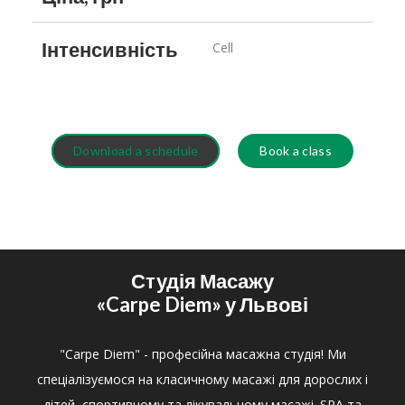
Інтенсивність
Cell
Download a schedule
Book a class
Студія Масажу
«Carpe Diem»
у Львові
"Carpe Diem" - професійна масажна студія! Ми
спеціалізуємося на класичному масажі для дорослих і
дітей, спортивному та лікувальному масажі. SPA та