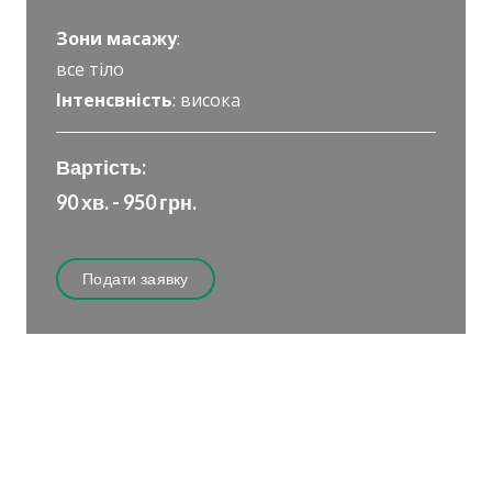
Зони масажу
:
все тіло
Інтенсвність
: висока
Вартість:
90 хв. - 950 грн.
Подати заявку