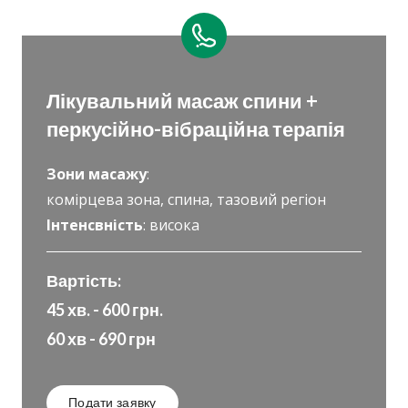
Лікувальний масаж спини +
перкусійно-вібраційна терапія
Зони масажу
:
комірцева зона, спина, тазовий регіон
Інтенсвність
: висока
Вартість:
45 хв. - 600 грн.
60 хв - 690 грн
Подати заявку