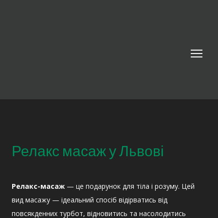
Релакс масаж у Львові
Релакс-масаж
— це подарунок для тіла і розуму. Цей
вид масажу — ідеальний спосіб відірватись від
повсякденних турбот, відновитись та насолодитись